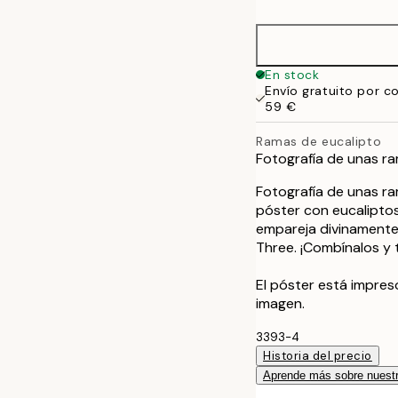
30x40 cm
50x70 cm
En stock
Envío gratuito por c
59 €
Ramas de eucalipto
Fotografía de unas ra
Fotografía de unas ra
póster con eucaliptos
empareja divinamente
Three. ¡Combínalos y 
El póster está impre
imagen.
3393-4
Historia del precio
Aprende más sobre nuestr