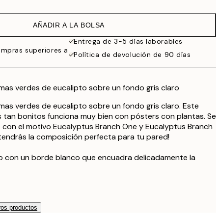
9,98 €
19,95 €
AÑADIR A LA BOLSA
16,23 €
32,45 €
Entrega de 3-5 días laborables
ompras superiores a
Política de devolución de 90 días
mas verdes de eucalipto sobre un fondo gris claro
mas verdes de eucalipto sobre un fondo gris claro. Este
 tan bonitos funciona muy bien con pósters con plantas. Se
 con el motivo Eucalyptus Branch One y Eucalyptus Branch
tendrás la composición perfecta para tu pared!
so con un borde blanco que encuadra delicadamente la
os productos