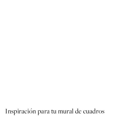
50%*
Soft Couple Poster
Desde 7,50 €
15 €
Inspiración para tu mural de cuadros