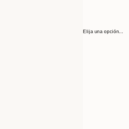
Elija una opción...
Frame
21x30 cm
options