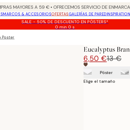
PRAS MAYORES A 59 € • OFRECEMOS SERVICIO DE ENMARCA
OS
MARCOS & ACCESORIOS
OFERTAS
GALERÍAS DE PARED
INSPIRATIO
SALE - 50% DE DESCUENTO EN PÓSTERS*
0 min
0 s
Válido
hasta:
 Poster
2026-
08-
Eucalyptus Bra
09
6,50 €
13 €
Póster
Elige el tamaño