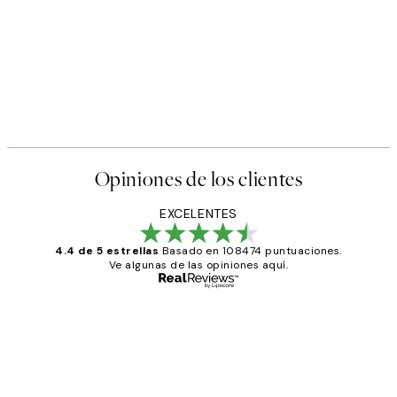
Opiniones de los clientes
EXCELENTES
4.4 de 5 estrellas
Basado en 108474 puntuaciones.
Ve algunas de las opiniones aquí.
Comprador verificado
Opiniones
de
He comprado más de una vez en
los
Desenio, ha ido siempre muy bien!