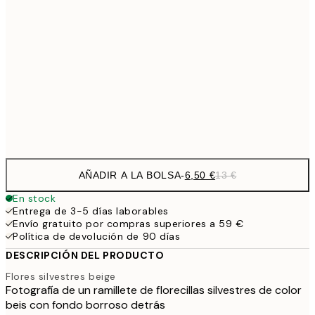
9,
30x40 cm
19,
16,2
50x70 cm
32,
Frame
options
AÑADIR A LA BOLSA
-
6,50 €
13 €
En stock
Entrega de 3-5 días laborables
Envío gratuito por compras superiores a 59 €
Política de devolución de 90 días
DESCRIPCIÓN DEL PRODUCTO
Flores silvestres beige
Fotografía de un ramillete de florecillas silvestres de color
beis con fondo borroso detrás