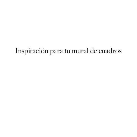
50%*
oster
Still Life Vase Poster
Desde 9,98 €
19,95 €
Inspiración para tu mural de cuadros