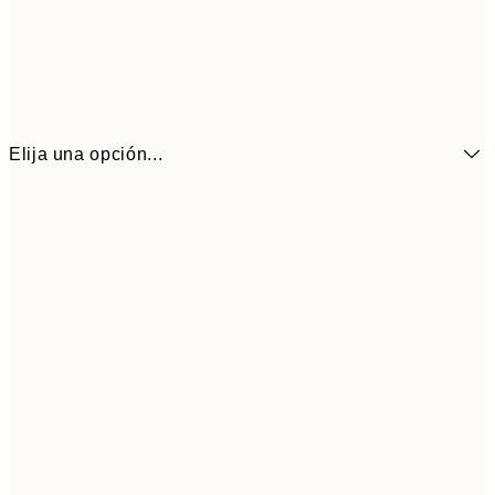
Elija una opción...
6,
21x30 cm