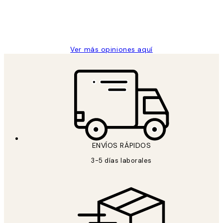
clientes
9 jun
Concepció C
Ver más opiniones aquí
ENVÍOS RÁPIDOS
3-5 días laborales