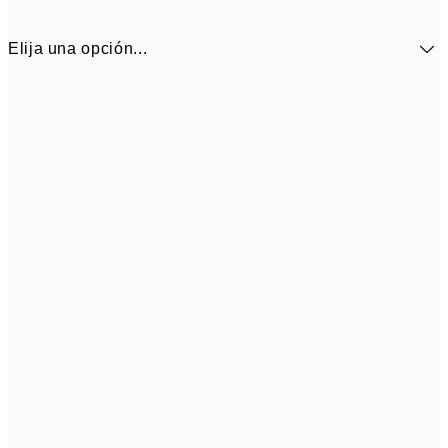
Elija una opción...
5,
30x40 cm
19,
Frame