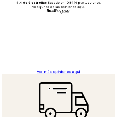
4.4 de 5 estrellas
Basado en 108474 puntuaciones.
Ve algunas de las opiniones aquí.
Comprador verificado
Opiniones
de
He comprado más de una vez en
los
Desenio, ha ido siempre muy bien!
clientes
9 jun
Concepció C
Ver más opiniones aquí