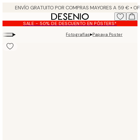
Skip
to
main
SALE - 50% DE DESCUENTO EN PÓSTERS*
content.
▸
▸
Fotografías
Papaya Poster
Product
images