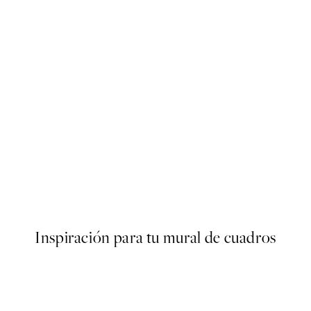
50%*
n the Sun Land Poster
My Room My Rules Poster
Desde 6,50 €
13 €
Inspiración para tu mural de cuadros