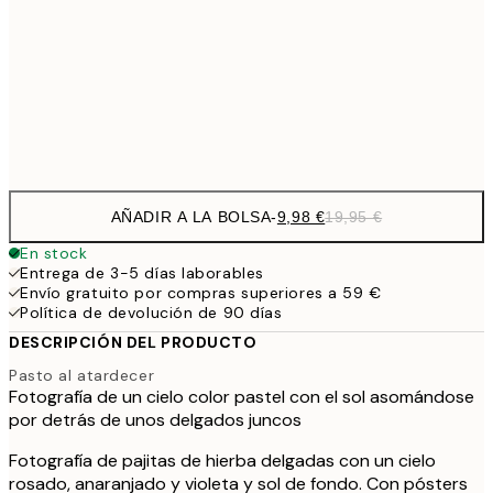
19,
16,2
50x70 cm
32,
Frame
options
AÑADIR A LA BOLSA
-
9,98 €
19,95 €
En stock
Entrega de 3-5 días laborables
Envío gratuito por compras superiores a 59 €
Política de devolución de 90 días
DESCRIPCIÓN DEL PRODUCTO
Pasto al atardecer
Fotografía de un cielo color pastel con el sol asomándose
por detrás de unos delgados juncos
Fotografía de pajitas de hierba delgadas con un cielo
rosado, anaranjado y violeta y sol de fondo. Con pósters