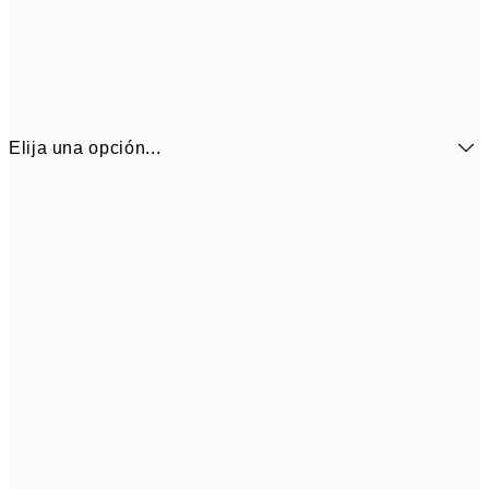
Elija una opción...
9,
30x40 cm