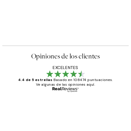
Opiniones de los clientes
EXCELENTES
4.4 de 5 estrellas
Basado en 108474 puntuaciones.
Ve algunas de las opiniones aquí.
Comprador verificado
Opiniones
de
He comprado más de una vez en
los
Desenio, ha ido siempre muy bien!