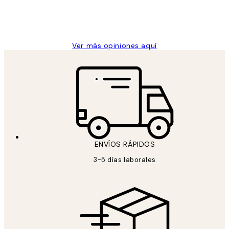
clientes
9 jun
Concepció C
Ver más opiniones aquí
ENVÍOS RÁPIDOS
3-5 días laborales