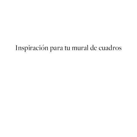
50%*
Boris Draschoff / Kubistika -
Desde 9,98 €
19,95 €
Inspiración para tu mural de cuadros