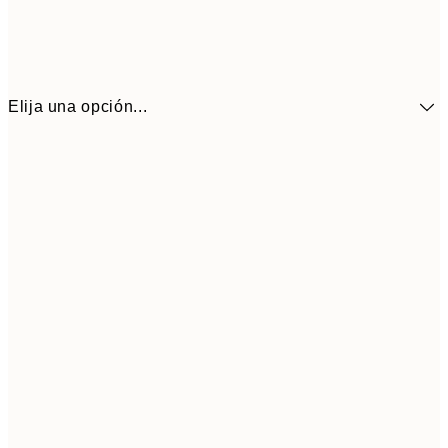
Elija una opción...
9,
30x40 cm
19,