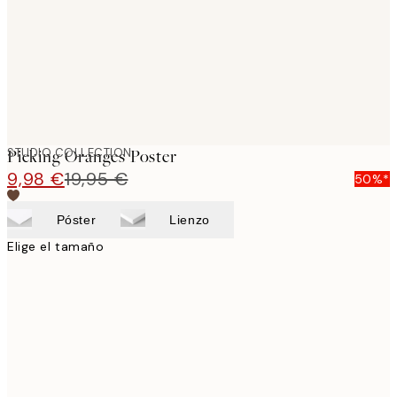
STUDIO COLLECTION
Picking Oranges Poster
9,98 €
19,95 €
50%*
Póster
Lienzo
Elige el tamaño