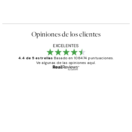
Opiniones de los clientes
EXCELENTES
4.4 de 5 estrellas
Basado en 108474 puntuaciones.
Ve algunas de las opiniones aquí.
Comprador verificado
Opiniones
de
He comprado más de una vez en
los
Desenio, ha ido siempre muy bien!
clientes
9 jun
Concepció C