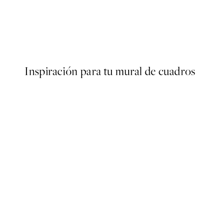
50%*
Retro Flower Poster
Desde 3,98 €
7,95 €
Inspiración para tu mural de cuadros