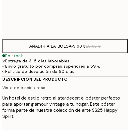
50x70 cm
32,
Frame
options
AÑADIR A LA BOLSA
-
9,98 €
19,95 €
En stock
Entrega de 3-5 días laborables
Envío gratuito por compras superiores a 59 €
Política de devolución de 90 días
DESCRIPCIÓN DEL PRODUCTO
Vista de piscina rosa
Un hotel de estilo retro al atardecer: el póster perfecto
para aportar glamour vintage a tu hogar. Este póster
forma parte de nuestra colección de arte SS25 Happy
Spirit.