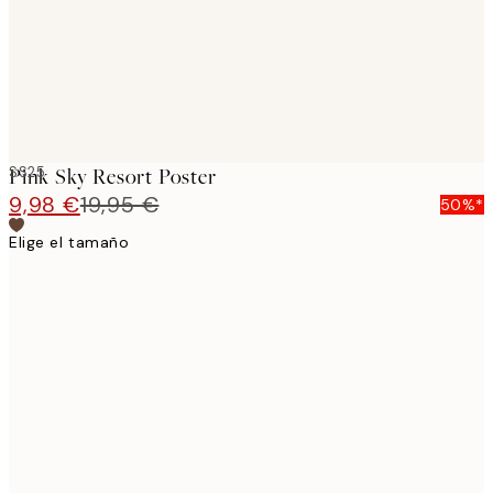
SS25
Pink Sky Resort Poster
9,98 €
19,95 €
50%*
Elige el tamaño