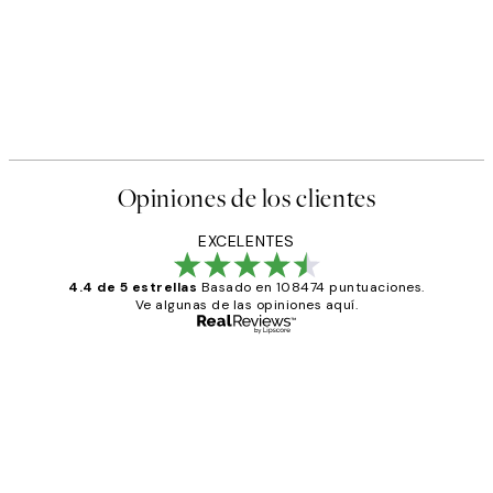
Opiniones de los clientes
EXCELENTES
4.4 de 5 estrellas
Basado en 108474 puntuaciones.
Ve algunas de las opiniones aquí.
Comprador verificado
Opiniones
de
He comprado más de una vez en
los
Desenio, ha ido siempre muy bien!
clientes