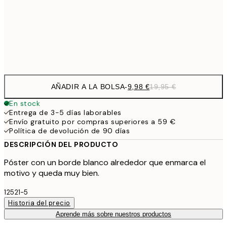
16,2
50x70 cm
32,
Frame
options
AÑADIR A LA BOLSA
-
9,98 €
19,95 €
En stock
Entrega de 3-5 días laborables
Envío gratuito por compras superiores a 59 €
Política de devolución de 90 días
DESCRIPCIÓN DEL PRODUCTO
Póster con un borde blanco alrededor que enmarca el
motivo y queda muy bien.
12521-5
Historia del precio
Aprende más sobre nuestros productos