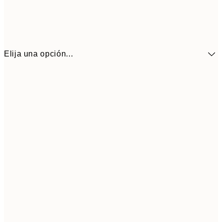
Elija una opción...
9,
30x40 cm
19,