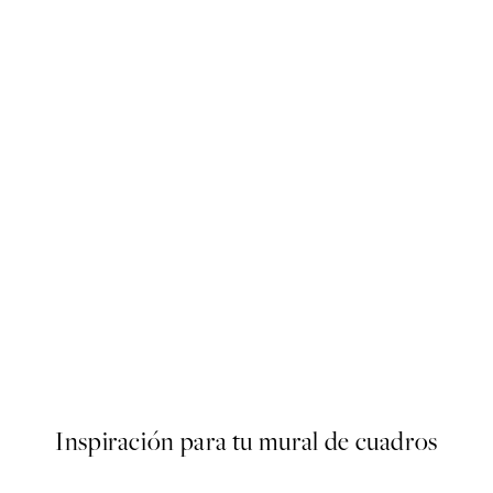
50%*
 on Green Poster
Bauhaus Exhibition Poster
Desde 6,50 €
13 €
Inspiración para tu mural de cuadros