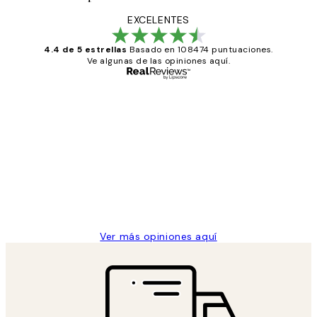
EXCELENTES
4.4 de 5 estrellas
Basado en 108474 puntuaciones.
Ve algunas de las opiniones aquí.
Comprador verificado
Opiniones
de
He comprado más de una vez en
los
Desenio, ha ido siempre muy bien!
clientes
9 jun
Concepció C
Ver más opiniones aquí