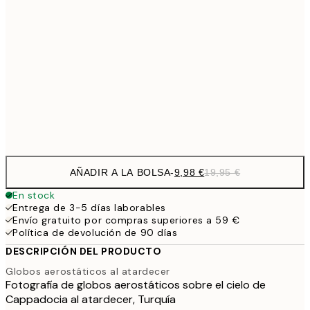
27,
16,2
50x70 cm
32,
24,5
70x100 cm
Frame
options
AÑADIR A LA BOLSA
-
9,98 €
19,95 €
En stock
Entrega de 3-5 días laborables
Envío gratuito por compras superiores a 59 €
Política de devolución de 90 días
DESCRIPCIÓN DEL PRODUCTO
Globos aerostáticos al atardecer
Fotografía de globos aerostáticos sobre el cielo de
Cappadocia al atardecer, Turquía