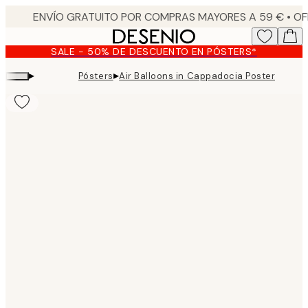
Skip
to
main
SALE - 50% DE DESCUENTO EN PÓSTERS*
content.
▸
▸
Pósters
Air Balloons in Cappadocia Poster
Product
images