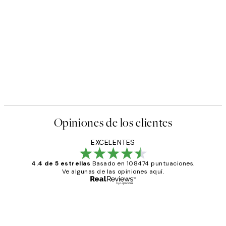
Opiniones de los clientes
EXCELENTES
4.4 de 5 estrellas
Basado en 108474 puntuaciones.
Ve algunas de las opiniones aquí.
Comprador verificado
Opiniones
de
He comprado más de una vez en