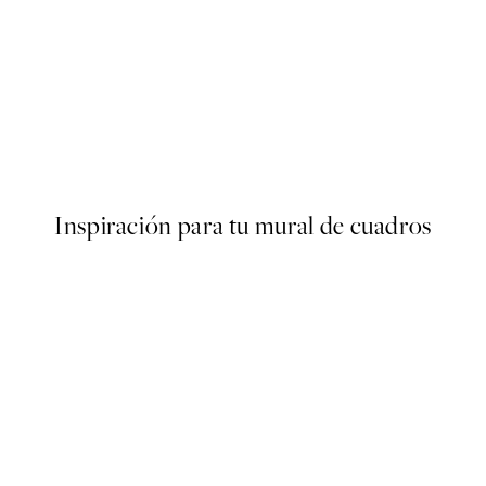
50%*
ster
Dinosaur in Forest Poster
Desde 7,50 €
15 €
Inspiración para tu mural de cuadros