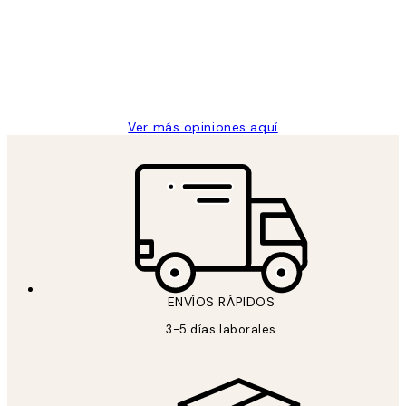
los
Desenio, ha ido siempre muy bien!
clientes
9 jun
Concepció C
Ver más opiniones aquí
ENVÍOS RÁPIDOS
3-5 días laborales