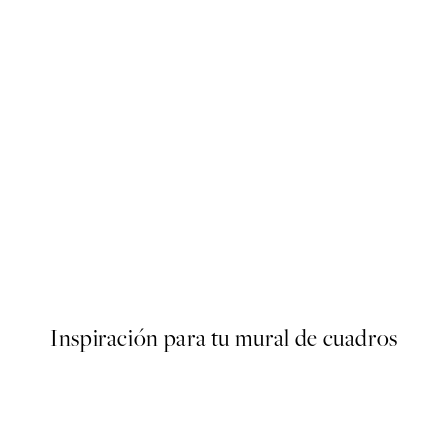
50%*
ster
Frozen Floral Poster
Desde 6,50 €
13 €
Inspiración para tu mural de cuadros