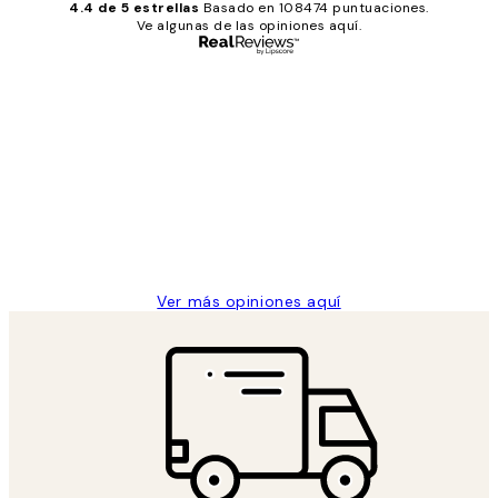
4.4 de 5 estrellas
Basado en 108474 puntuaciones.
Ve algunas de las opiniones aquí.
Comprador verificado
Opiniones
de
He comprado más de una vez en
los
Desenio, ha ido siempre muy bien!
clientes
9 jun
Concepció C
Ver más opiniones aquí