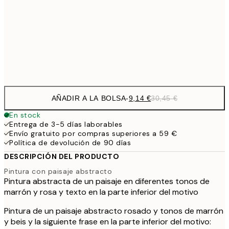
16,3
70x100 cm
54,
Frame
options
AÑADIR A LA BOLSA
-
9,14 €
30,45 €
En stock
Entrega de 3-5 días laborables
Envío gratuito por compras superiores a 59 €
Política de devolución de 90 días
DESCRIPCIÓN DEL PRODUCTO
Pintura con paisaje abstracto
Pintura abstracta de un paisaje en diferentes tonos de
marrón y rosa y texto en la parte inferior del motivo
Pintura de un paisaje abstracto rosado y tonos de marrón
y beis y la siguiente frase en la parte inferior del motivo: