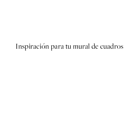
50%*
ter
Painted Arches No1 Poster
Desde 6,50 €
13 €
Inspiración para tu mural de cuadros