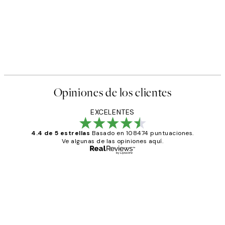
Opiniones de los clientes
EXCELENTES
4.4 de 5 estrellas
Basado en 108474 puntuaciones.
Ve algunas de las opiniones aquí.
Comprador verificado
Opiniones
de
He comprado más de una vez en
los
Desenio, ha ido siempre muy bien!
clientes