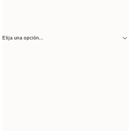
Elija una opción...
9,
40x50 cm
30,