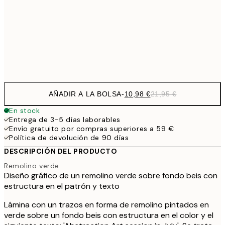
1
50x70 cm
Frame
options
AÑADIR A LA BOLSA
-
10,98 €
21,95 €
En stock
Entrega de 3-5 días laborables
Envío gratuito por compras superiores a 59 €
Política de devolución de 90 días
DESCRIPCIÓN DEL PRODUCTO
Remolino verde
Diseño gráfico de un remolino verde sobre fondo beis con
estructura en el patrón y texto
Lámina con un trazos en forma de remolino pintados en
verde sobre un fondo beis con estructura en el color y el