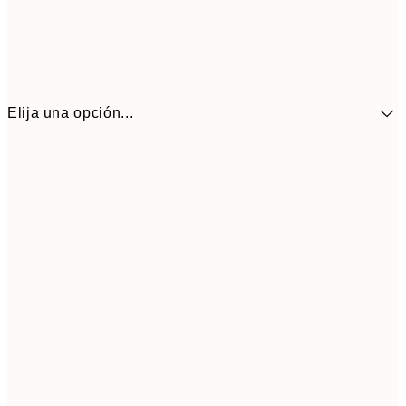
Elija una opción...
10,9
30x40 cm
21,