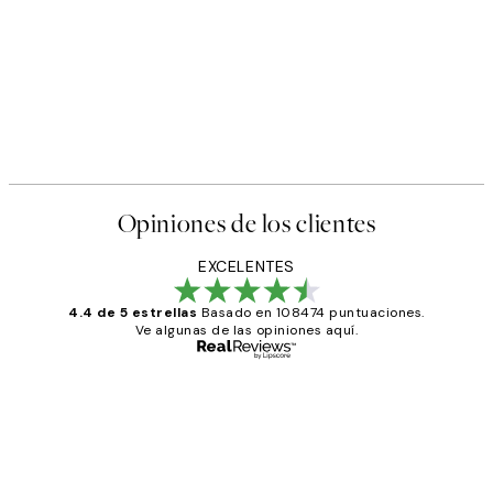
Opiniones de los clientes
EXCELENTES
4.4 de 5 estrellas
Basado en 108474 puntuaciones.
Ve algunas de las opiniones aquí.
Comprador verificado
Opiniones
de
He comprado más de una vez en
los
Desenio, ha ido siempre muy bien!