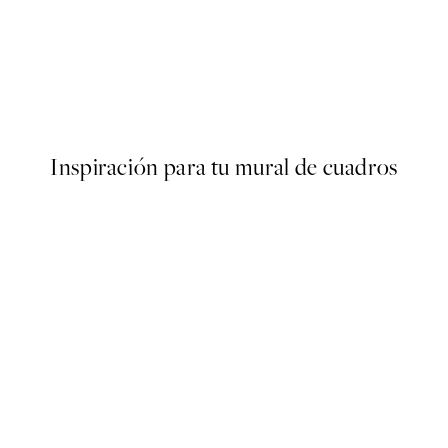
50%*
ter
Cup of Espresso Poster
Desde 6,50 €
13 €
Inspiración para tu mural de cuadros