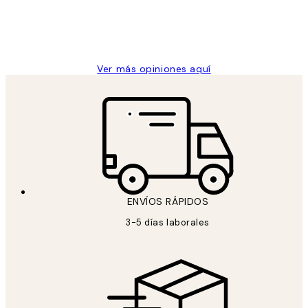
clientes
9 jun
Concepció C
Ver más opiniones aquí
ENVÍOS RÁPIDOS
3-5 días laborales