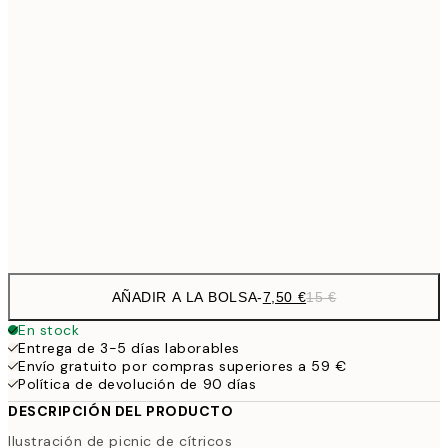
10,9
30x40 cm
21,
1
50x70 cm
27,2
70x100 cm
54,
Frame
options
AÑADIR A LA BOLSA
-
7,50 €
15 €
En stock
Entrega de 3-5 días laborables
Envío gratuito por compras superiores a 59 €
Política de devolución de 90 días
DESCRIPCIÓN DEL PRODUCTO
Ilustración de picnic de cítricos