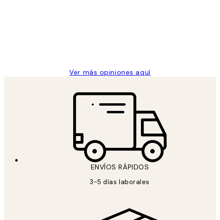
He comprado más de una vez en
los
Desenio, ha ido siempre muy bien!
clientes
9 jun
Concepció C
Ver más opiniones aquí
ENVÍOS RÁPIDOS
3-5 días laborales