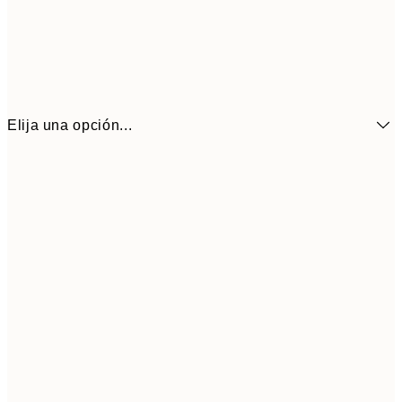
Elija una opción...
7,
21x30 cm