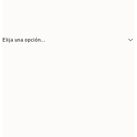
Elija una opción...
11,4
50x70 cm