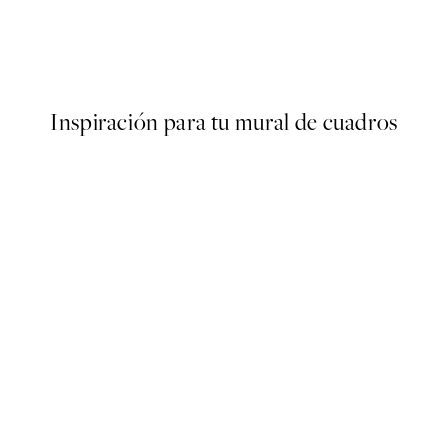
er
Warming Sun Poster
Desde 3,98 €
7,95 €
Inspiración para tu mural de cuadros