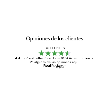
Opiniones de los clientes
EXCELENTES
4.4 de 5 estrellas
Basado en 108474 puntuaciones.
Ve algunas de las opiniones aquí.
Comprador verificado
Opiniones
de
He comprado más de una vez en
los
Desenio, ha ido siempre muy bien!
clientes
9 jun