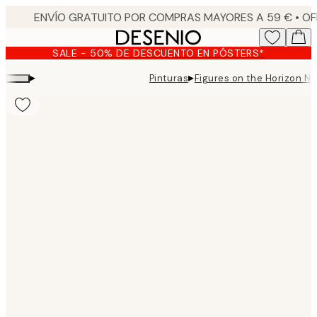
Skip
to
main
SALE - 50% DE DESCUENTO EN PÓSTERS*
content.
▸
▸
Pinturas
Figures on the Horizon No
Product
images