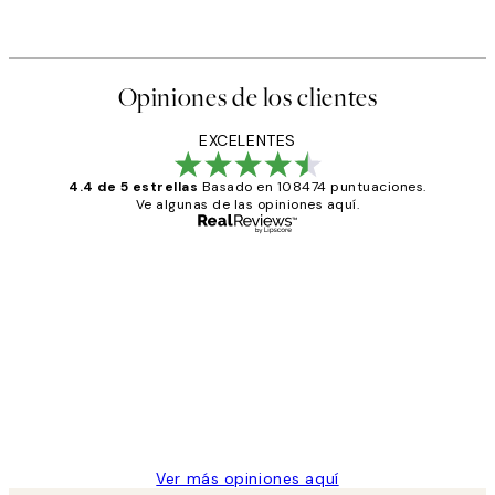
Opiniones de los clientes
EXCELENTES
4.4 de 5 estrellas
Basado en 108474 puntuaciones.
Ve algunas de las opiniones aquí.
Comprador verificado
Opiniones
de
He comprado más de una vez en
los
Desenio, ha ido siempre muy bien!
clientes
9 jun
Concepció C
Ver más opiniones aquí