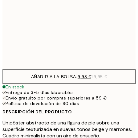
32,
24,5
70x100 cm
59,5
100x150 cm
1
Frame
options
AÑADIR A LA BOLSA
-
9,98 €
19,95 €
En stock
Entrega de 3-5 días laborables
Envío gratuito por compras superiores a 59 €
Política de devolución de 90 días
DESCRIPCIÓN DEL PRODUCTO
Un póster abstracto de una figura de pie sobre una
superficie texturizada en suaves tonos beige y marrones.
Cuadro minimalista con un aire de ensueño.