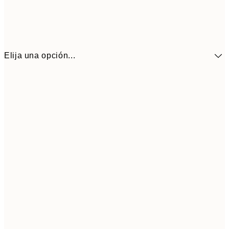
Elija una opción...
9,
30x40 cm
19,