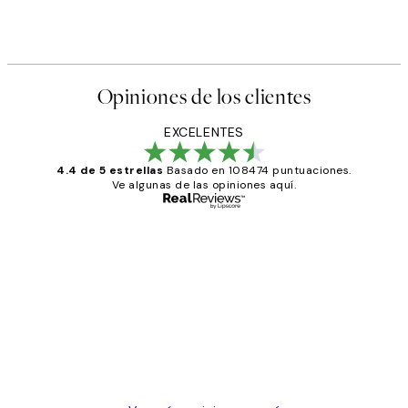
Opiniones de los clientes
EXCELENTES
4.4 de 5 estrellas
Basado en 108474 puntuaciones.
Ve algunas de las opiniones aquí.
Comprador verificado
Opiniones
de
He comprado más de una vez en
los
Desenio, ha ido siempre muy bien!
clientes
9 jun
Concepció C