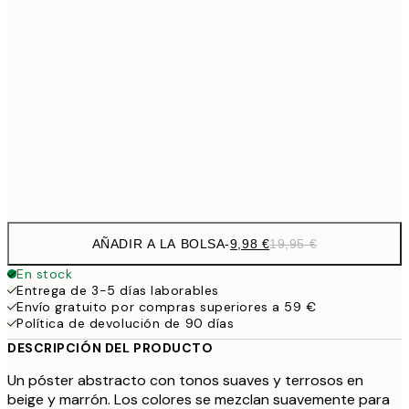
16,2
50x70 cm
32,
24,5
70x100 cm
59,5
100x150 cm
1
Frame
options
AÑADIR A LA BOLSA
-
9,98 €
19,95 €
En stock
Entrega de 3-5 días laborables
Envío gratuito por compras superiores a 59 €
Política de devolución de 90 días
DESCRIPCIÓN DEL PRODUCTO
Un póster abstracto con tonos suaves y terrosos en
beige y marrón. Los colores se mezclan suavemente para