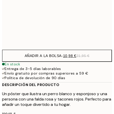
1
50x70 cm
27,2
70x100 cm
54,
Frame
options
AÑADIR A LA BOLSA
-
10,98 €
21,95 €
En stock
Entrega de 3-5 días laborables
Envío gratuito por compras superiores a 59 €
Política de devolución de 90 días
DESCRIPCIÓN DEL PRODUCTO
Un póster que ilustra un perro blanco y esponjoso y una
persona con una falda rosa y tacones rojos. Perfecto para
añadir un toque divertido a tu hogar.