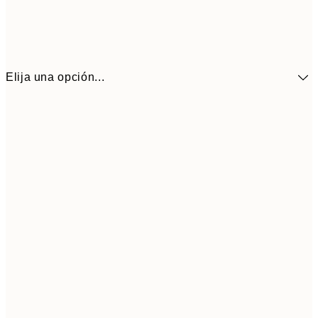
Elija una opción...
10,9
30x40 cm
21,