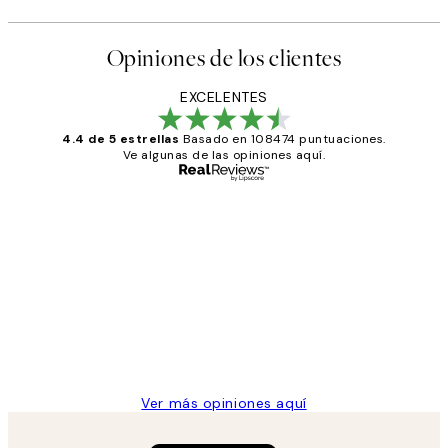
Opiniones de los clientes
EXCELENTES
4.4 de 5 estrellas
Basado en 108474 puntuaciones.
Ve algunas de las opiniones aquí.
Comprador verificado
Opiniones
de
He comprado más de una vez en
los
Desenio, ha ido siempre muy bien!
clientes
9 jun
Concepció C
Ver más opiniones aquí