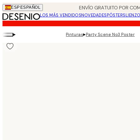
Skip
ENVÍO GRATUITO POR COM
ESP
ESPAÑOL
to
LOS MÁS VENDIDOS
NOVEDADES
PÓSTERS
LIENZ
main
content.
▸
▸
Pinturas
Party Scene No3 Poster