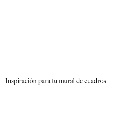
50%*
Gold Wave No2 Poster
Desde 9,98 €
19,95 €
Inspiración para tu mural de cuadros