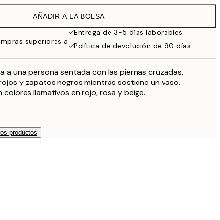
38 €
AÑADIR A LA BOLSA
27,23 €
54,45 €
Entrega de 3-5 días laborables
ompras superiores a
Política de devolución de 90 días
a a una persona sentada con las piernas cruzadas,
rojos y zapatos negros mientras sostiene un vaso.
n colores llamativos en rojo, rosa y beige.
os productos