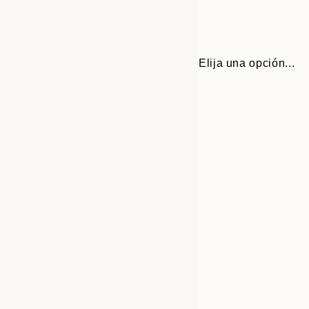
Elija una opción...
Frame
30x40 cm
options
50x70 cm