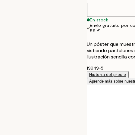
70x100 cm
En stock
Envío gratuito por c
59 €
Un póster que muestr
vistiendo pantalones 
Ilustración sencilla co
19949-5
Historia del precio
Aprende más sobre nuestr