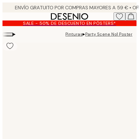
Skip
to
main
SALE - 50% DE DESCUENTO EN PÓSTERS*
content.
▸
▸
Pinturas
Party Scene No1 Poster
Product
images