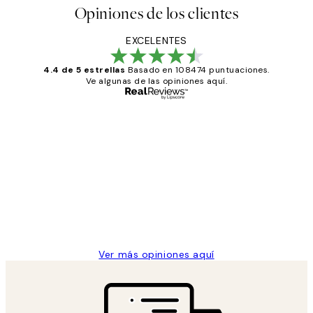
Opiniones de los clientes
EXCELENTES
4.4 de 5 estrellas
Basado en 108474 puntuaciones.
Ve algunas de las opiniones aquí.
Comprador verificado
Opiniones
de
He comprado más de una vez en
los
Desenio, ha ido siempre muy bien!
clientes
9 jun
Concepció C
Ver más opiniones aquí