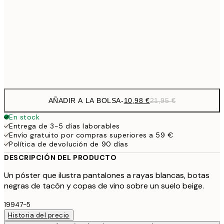
27,2
70x100 cm
54,
Frame
options
AÑADIR A LA BOLSA
-
10,98 €
21,95 €
En stock
Entrega de 3-5 días laborables
Envío gratuito por compras superiores a 59 €
Política de devolución de 90 días
DESCRIPCIÓN DEL PRODUCTO
Un póster que ilustra pantalones a rayas blancas, botas
negras de tacón y copas de vino sobre un suelo beige.
19947-5
Historia del precio