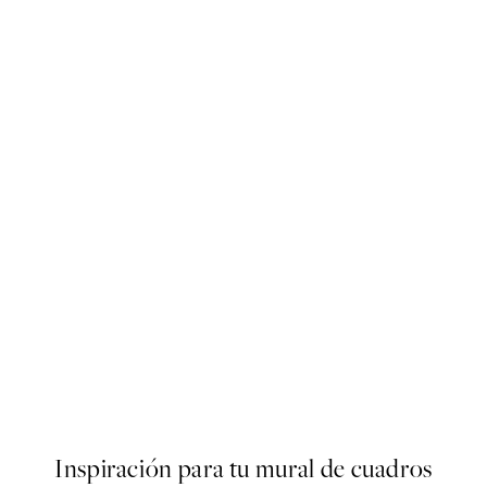
50%*
THE STYLIST COLLECTION
 Bologna Poster
The Swans Poster
Desde 7,50 €
15 €
Inspiración para tu mural de cuadros