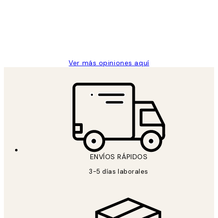
los
Desenio, ha ido siempre muy bien!
clientes
9 jun
Concepció C
Ver más opiniones aquí
ENVÍOS RÁPIDOS
3-5 días laborales