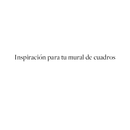
50%*
er
Surfer Beach Poster
Desde 10,98 €
21,95 €
Inspiración para tu mural de cuadros