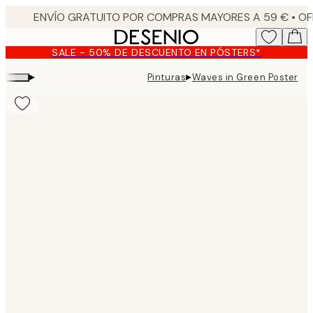
Skip
to
main
SALE - 50% DE DESCUENTO EN PÓSTERS*
content.
▸
▸
Pinturas
Waves in Green Poster
Product
images