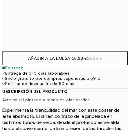
30,
1
50x70 cm
Frame
options
AÑADIR A LA BOLSA
-
10,98 €
21,95 €
En stock
Entrega de 3-5 días laborables
Envío gratuito por compras superiores a 59 €
Política de devolución de 90 días
DESCRIPCIÓN DEL PRODUCTO
Arte mural pintado a mano de olas verdes
Experimenta la tranquilidad del mar con este póster de
arte abstracto. El dinámico trazo de la pincelada en
distintos tonos de verde, desde el profundo esmeralda
hasta el suave menta, da la impresión de las turbulentas