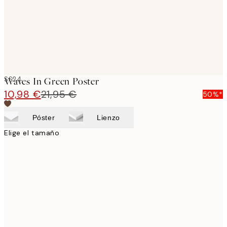
SS24
Waves In Green Poster
10,98 €
21,95 €
50%*
Póster
Lienzo
Elige el tamaño