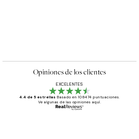
Opiniones de los clientes
EXCELENTES
4.4 de 5 estrellas
Basado en 108474 puntuaciones.
Ve algunas de las opiniones aquí.
Comprador verificado
Opiniones
de
He comprado más de una vez en