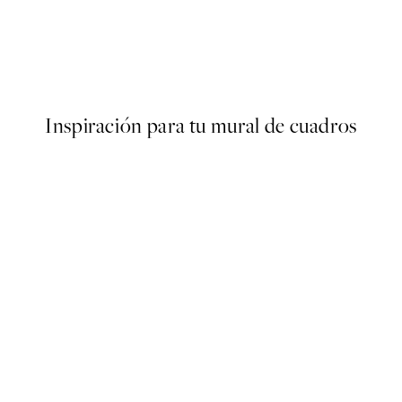
40%*
ARTISTAS DESTACADOS
Julia Hallström Hjort - Pont 
Desde 9 €
15 €
Inspiración para tu mural de cuadros