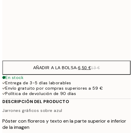
6,
21x30 cm
9,
30x40 cm
19,
Frame
options
AÑADIR A LA BOLSA
-
6,50 €
13 €
En stock
Entrega de 3-5 días laborables
Envío gratuito por compras superiores a 59 €
Política de devolución de 90 días
DESCRIPCIÓN DEL PRODUCTO
Jarrones gráficos sobre azul
Póster con floreros y texto en la parte superior e inferior
de la imagen