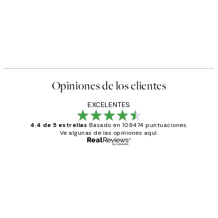
Opiniones de los clientes
EXCELENTES
4.4 de 5 estrellas
Basado en 108474 puntuaciones.
Ve algunas de las opiniones aquí.
Comprador verificado
Opiniones
de
He comprado más de una vez en
los
Desenio, ha ido siempre muy bien!
clientes