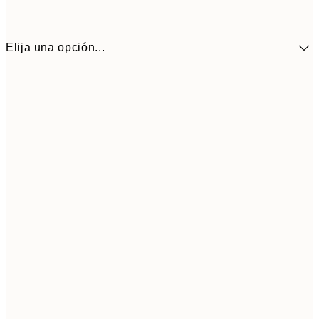
Elija una opción...
10,9
30x40 cm
21,