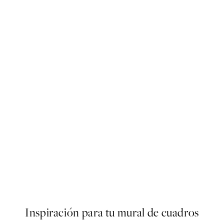
50%*
Earthy Layers No1 Poster
Desde 10,98 €
21,95 €
Inspiración para tu mural de cuadros