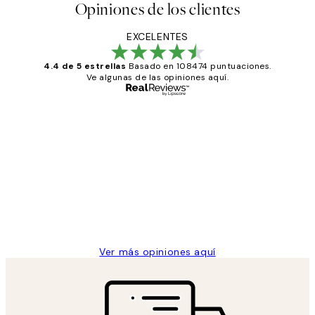
Opiniones de los clientes
EXCELENTES
4.4 de 5 estrellas
Basado en 108474 puntuaciones.
Ve algunas de las opiniones aquí.
Comprador verificado
Opiniones
de
He comprado más de una vez en
los
Desenio, ha ido siempre muy bien!
clientes
9 jun
Concepció C
Ver más opiniones aquí