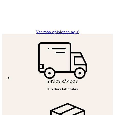
los
Desenio, ha ido siempre muy bien!
clientes
9 jun
Concepció C
Ver más opiniones aquí
ENVÍOS RÁPIDOS
3-5 días laborales