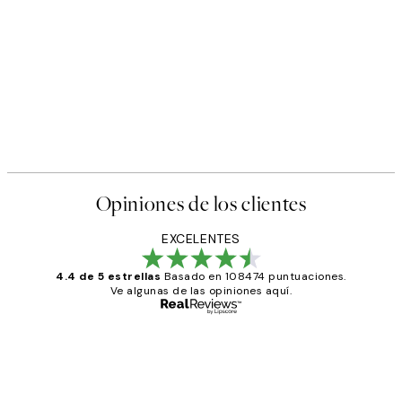
Opiniones de los clientes
EXCELENTES
4.4 de 5 estrellas
Basado en 108474 puntuaciones.
Ve algunas de las opiniones aquí.
Comprador verificado
Opiniones
de
He comprado más de una vez en