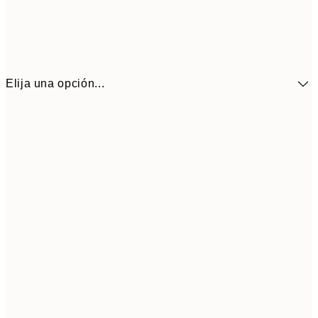
Elija una opción...
13,1
30x40 cm
21,