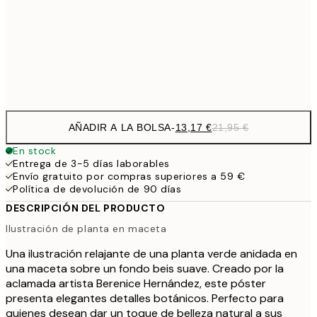
22,8
50x70 cm
Frame
options
AÑADIR A LA BOLSA
-
13,17 €
21,95 €
En stock
Entrega de 3-5 días laborables
Envío gratuito por compras superiores a 59 €
Política de devolución de 90 días
DESCRIPCIÓN DEL PRODUCTO
Ilustración de planta en maceta
Una ilustración relajante de una planta verde anidada en
una maceta sobre un fondo beis suave. Creado por la
aclamada artista Berenice Hernández, este póster
presenta elegantes detalles botánicos. Perfecto para
quienes desean dar un toque de belleza natural a sus