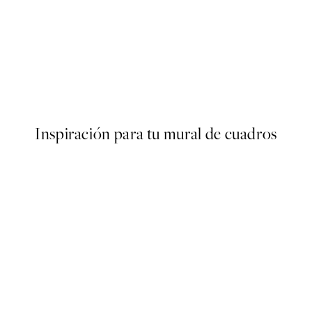
40%*
ARTISTAS DESTACADOS
Ruth Poster
Hanna KL - Stacked Poster
Desde 9 €
15 €
Inspiración para tu mural de cuadros