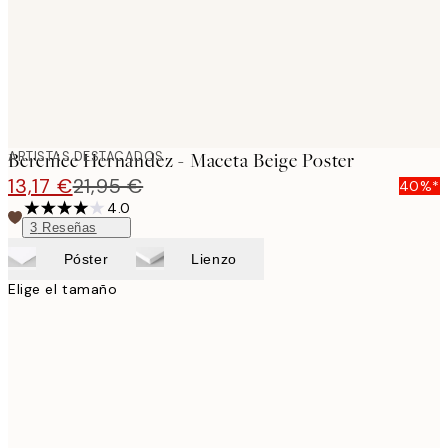
ARTISTAS DESTACADOS
Berenice Hernandez - Maceta Beige Poster
13,17 €
21,95 €
40%*
4.0
3
Reseñas
Póster
Lienzo
Elige el tamaño