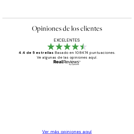
Opiniones de los clientes
EXCELENTES
4.4 de 5 estrellas
Basado en 108474 puntuaciones.
Ve algunas de las opiniones aquí.
Comprador verificado
Opiniones
de
He comprado más de una vez en
los
Desenio, ha ido siempre muy bien!
clientes
9 jun
Concepció C
Ver más opiniones aquí