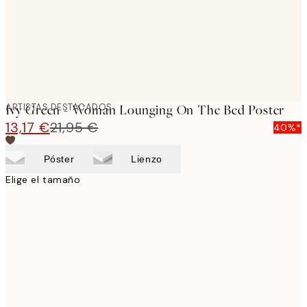
ARTISTAS DESTACADOS
Ivy Green - Woman Lounging On The Bed Poster
13,17 €
21,95 €
40%*
Póster
Lienzo
Elige el tamaño