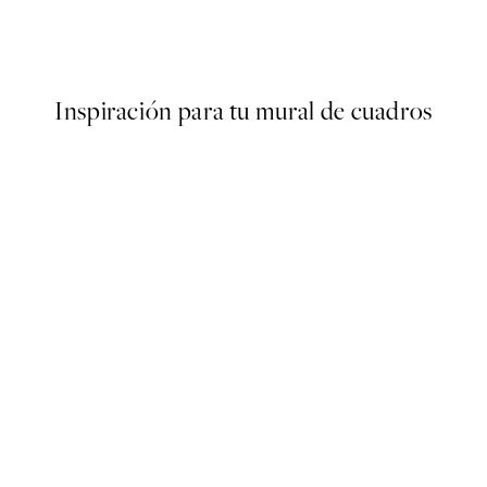
g Flowers Poster
Painterly Expression No1 Pos
Desde 6,50 €
13 €
Inspiración para tu mural de cuadros