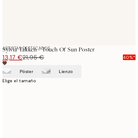
ARTISTAS DESTACADOS
Sylvia Takken - Touch Of Sun Poster
13,17 €
21,95 €
40%*
Póster
Lienzo
Elige el tamaño