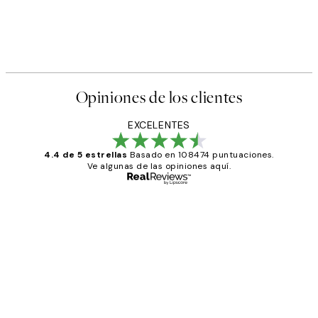
Opiniones de los clientes
EXCELENTES
4.4 de 5 estrellas
Basado en 108474 puntuaciones.
Ve algunas de las opiniones aquí.
Comprador verificado
Opiniones
de
He comprado más de una vez en
los
Desenio, ha ido siempre muy bien!
clientes
9 jun
Concepció C