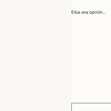
Elija una opción...
Frame
21x30 cm
options
30x40 cm