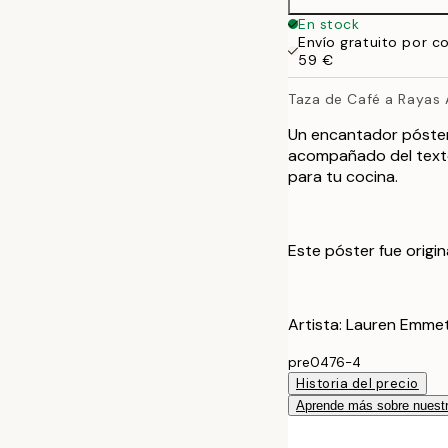
En stock
Envío gratuito por c
59 €
Taza de Café a Rayas 
Un encantador póster
acompañado del texto 
para tu cocina.
Este póster fue origi
Artista: Lauren Emmet
pre0476-4
Historia del precio
Aprende más sobre nuestr