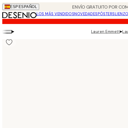
Skip
ENVÍO GRATUITO POR COM
ESP
ESPAÑOL
to
LOS MÁS VENDIDOS
NOVEDADES
PÓSTERS
LIENZ
main
content.
▸
▸
Lauren Emmett
La