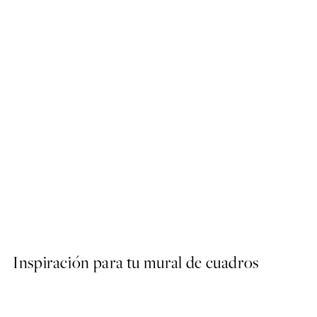
50%*
Getting Shit Done Poster
Desde 7,50 €
15 €
Inspiración para tu mural de cuadros