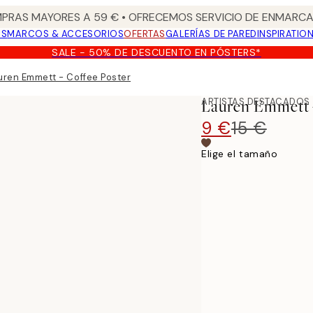
PRAS MAYORES A 59 € • OFRECEMOS SERVICIO DE ENMARCA
OS
MARCOS & ACCESORIOS
OFERTAS
GALERÍAS DE PARED
INSPIRATIO
SALE - 50% DE DESCUENTO EN PÓSTERS*
uren Emmett - Coffee Poster
ARTISTAS DESTACADOS
Lauren Emmett -
9 €
15 €
Elige el tamaño