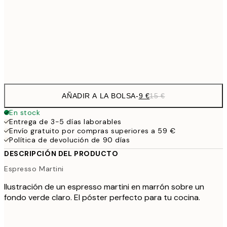
22,8
50x70 cm
Frame
options
AÑADIR A LA BOLSA
-
9 €
15 €
En stock
Entrega de 3-5 días laborables
Envío gratuito por compras superiores a 59 €
Política de devolución de 90 días
DESCRIPCIÓN DEL PRODUCTO
Espresso Martini
Ilustración de un espresso martini en marrón sobre un
fondo verde claro. El póster perfecto para tu cocina.