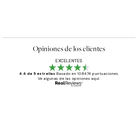
50%*
er
Giraffe Sitting on the Toilet P
Desde 7,50 €
15 €
Opiniones de los clientes
EXCELENTES
4.4 de 5 estrellas
Basado en 108474 puntuaciones.
Ve algunas de las opiniones aquí.
Comprador verificado
Opiniones
de
He comprado más de una vez en
los
Desenio, ha ido siempre muy bien!
clientes
9 jun