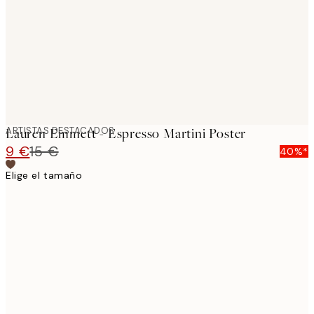
ARTISTAS DESTACADOS
Lauren Emmett - Espresso Martini Poster
9 €
15 €
40%*
Elige el tamaño