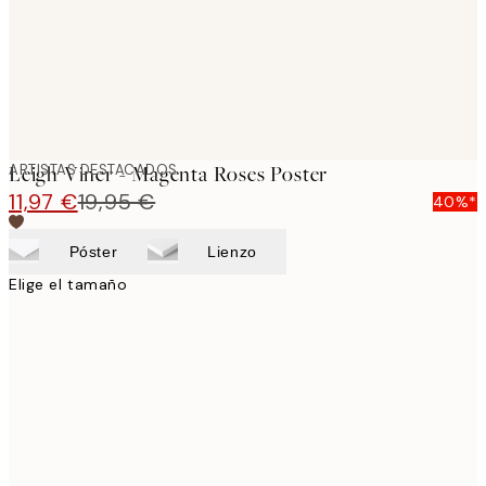
ARTISTAS DESTACADOS
Leigh Viner - Magenta Roses Poster
11,97 €
19,95 €
40%*
Póster
Lienzo
Elige el tamaño