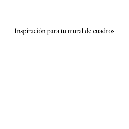
er
Matisse - Blue Nude II Poster
Desde 9,98 €
19,95 €
Inspiración para tu mural de cuadros