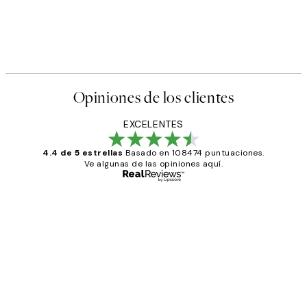
Opiniones de los clientes
EXCELENTES
4.4 de 5 estrellas
Basado en 108474 puntuaciones.
Ve algunas de las opiniones aquí.
Comprador verificado
Opiniones
de
He comprado más de una vez en
los
Desenio, ha ido siempre muy bien!
clientes
9 jun
Concepció C