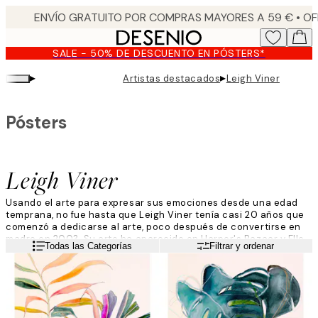
Skip
to
main
SALE - 50% DE DESCUENTO EN PÓSTERS*
content.
▸
▸
Artistas destacados
Leigh Viner
Pósters
Leigh Viner
Usando el arte para expresar sus emociones desde una edad
temprana, no fue hasta que Leigh Viner tenía casi 20 años que
comenzó a dedicarse al arte, poco después de convertirse en
madre en 2003. Su arte ha aparecido en Harper's Bazaar y Elle
Leer más
Todas las Categorías
Filtrar y ordenar
Magazine; también ha realizado una colaboración artística con
Lady Gaga, cuyas ganancias se destinarán a la Fundación Born
This Way.
"Me gusta darle al tema de mi trabajo un sentimiento de
relación. Un agridulce que ayuda al espectador a sentir las