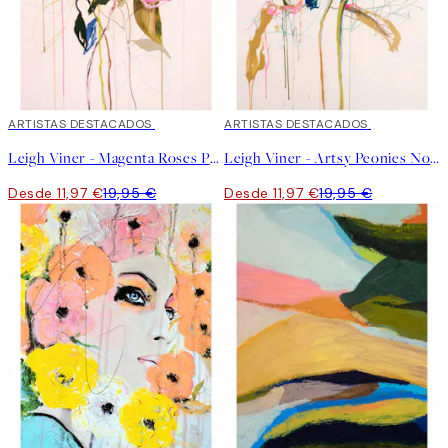
40%*
ARTISTAS DESTACADOS
40%*
ARTISTAS DESTACADOS
Leigh Viner - Magenta Roses Poster
Leigh Viner - Artsy Peonies No1 Poster
Desde 11,97 €
19,95 €
Desde 11,97 €
19,95 €