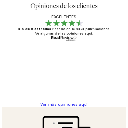
Opiniones de los clientes
EXCELENTES
4.4 de 5 estrellas
Basado en 108474 puntuaciones.
Ve algunas de las opiniones aquí.
Comprador verificado
Opiniones
de
He comprado más de una vez en
los
Desenio, ha ido siempre muy bien!
clientes
9 jun
Concepció C
Ver más opiniones aquí