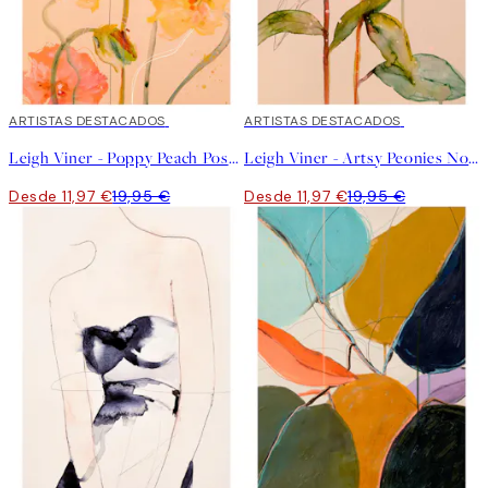
40%*
ARTISTAS DESTACADOS
40%*
ARTISTAS DESTACADOS
Leigh Viner - Poppy Peach Poster
Leigh Viner - Artsy Peonies No2 Poster
Desde 11,97 €
19,95 €
Desde 11,97 €
19,95 €