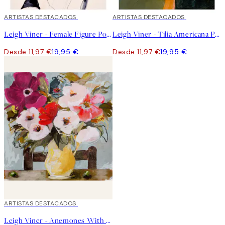
40%*
ARTISTAS DESTACADOS
40%*
ARTISTAS DESTACADOS
Leigh Viner - Female Figure Poster
Leigh Viner - Tilia Americana Poster
Desde 11,97 €
19,95 €
Desde 11,97 €
19,95 €
40%*
ARTISTAS DESTACADOS
Leigh Viner - Anemones With Olives Poster