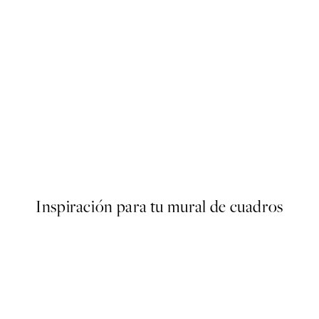
50%*
s Poster
Vintage Flowers One Poster
Desde 6,50 €
13 €
Inspiración para tu mural de cuadros