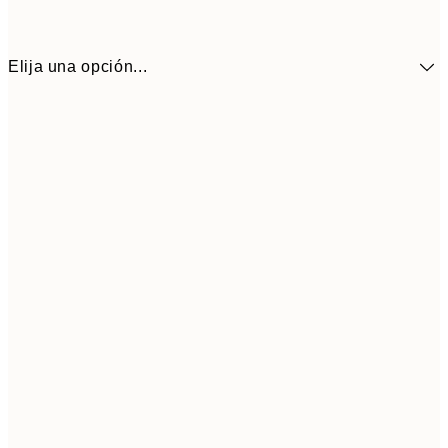
Elija una opción...
13,1
30x40 cm
21,