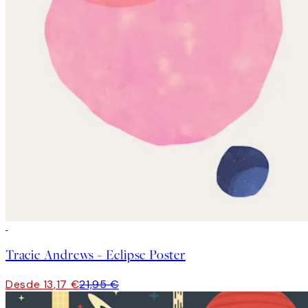
40%*
Tracie Andrews - Eclipse Poster
Desde 13,17 €
21,95 €