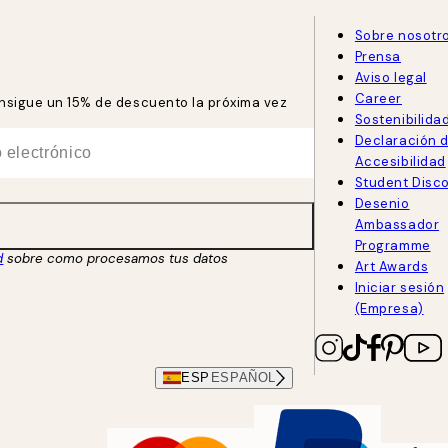
Sobre nosotr
Prensa
Aviso legal
Career
consigue un 15% de descuento la próxima vez
Sostenibilida
Declaración 
Accesibilidad
Student Disc
Desenio
Ambassador
Programme
d
sobre como procesamos tus datos
Art Awards
Iniciar sesión
(Empresa)
ESP
ESPAÑOL