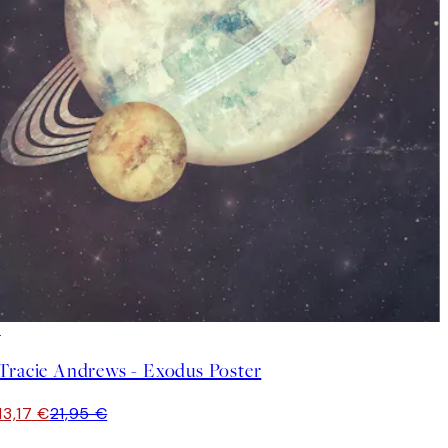
40%*
Tracie Andrews - Exodus Poster
13,17 €
21,95 €