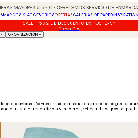
PRAS MAYORES A 59 € • OFRECEMOS SERVICIO DE ENMARCA
OS
MARCOS & ACCESORIOS
OFERTAS
GALERÍAS DE PARED
INSPIRATIO
SALE - 50% DE DESCUENTO EN PÓSTERS*
0 min
0 s
Válido
ORGANIZACIÓN
hasta:
2026-
08-
09
o que combina técnicas tradicionales con procesos digitales para cr
no con una estética limpia y moderna, reflejando su pasión por la