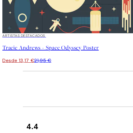
40%*
ARTISTAS DESTACADOS
Tracie Andrews - Space Odyssey Poster
Desde 13,17 €
21,95 €
4.4
Opiniones