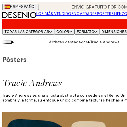
Skip
ENVÍO GRATUITO POR COM
ESP
ESPAÑOL
to
LOS MÁS VENDIDOS
NOVEDADES
PÓSTERS
LIENZ
main
content.
TODAS LAS CATEGORÍAS
COLOR
FORMATO
DIMENSIONES
▸
▸
Artistas destacados
Tracie Andrews
Pósters
Tracie Andrews
Tracie Andrews es una artista abstracta con sede en el Reino Unid
sombra y la forma, su enfoque único combina texturas hechas a ma
Leer más