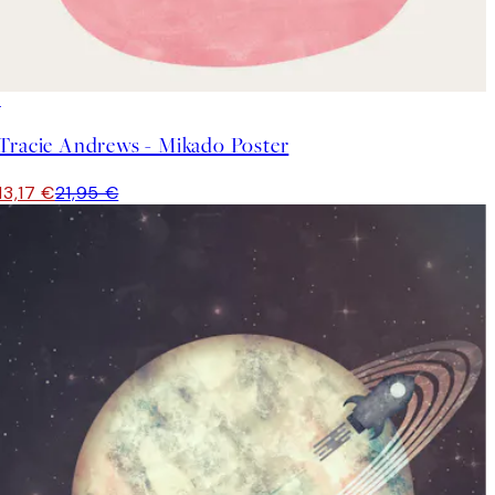
40%*
Tracie Andrews - Mikado Poster
13,17 €
21,95 €