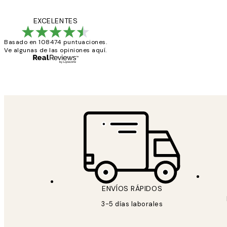
de
He comprado más
EXCELENTES
los
Basado en 108474 puntuaciones.
clientes
Ve algunas de las opiniones aquí.
9 jun
Concepció C
ENVÍOS RÁPIDOS
3-5 días laborales