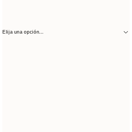
Elija una opción...
10,9
30x40 cm
21,