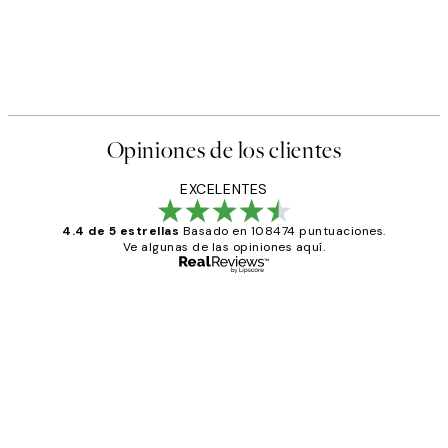
Opiniones de los clientes
EXCELENTES
4.4 de 5 estrellas
Basado en 108474 puntuaciones.
Ve algunas de las opiniones aquí.
Comprador verificado
Opiniones
de
He comprado más de una vez en
los
Desenio, ha ido siempre muy bien!
clientes
9 jun
Concepció C