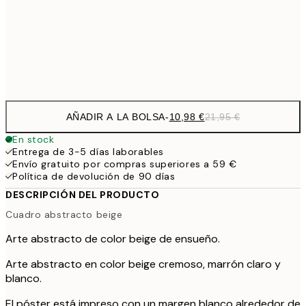
1
50x70 cm
Frame
options
AÑADIR A LA BOLSA
-
10,98 €
21,95 €
En stock
Entrega de 3-5 días laborables
Envío gratuito por compras superiores a 59 €
Política de devolución de 90 días
DESCRIPCIÓN DEL PRODUCTO
Cuadro abstracto beige
Arte abstracto de color beige de ensueño.
Arte abstracto en color beige cremoso, marrón claro y
blanco.
El póster está impreso con un margen blanco alrededor de