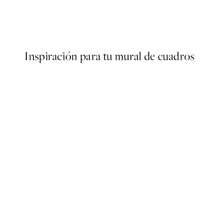
piece No1 Poster
Leo Gestel - Three Black Hor
Desde 9,98 €
19,95 €
Inspiración para tu mural de cuadros