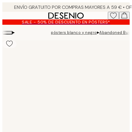
Skip
to
main
SALE - 50% DE DESCUENTO EN PÓSTERS*
content.
▸
▸
pósters blanco y negro
Abandoned Build
Product
images