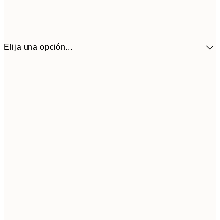
Elija una opción...
5,
30x40 cm
19,