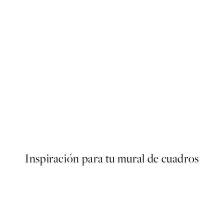
50%*
Play Bold Poster
Desde 9,98 €
19,95 €
Inspiración para tu mural de cuadros