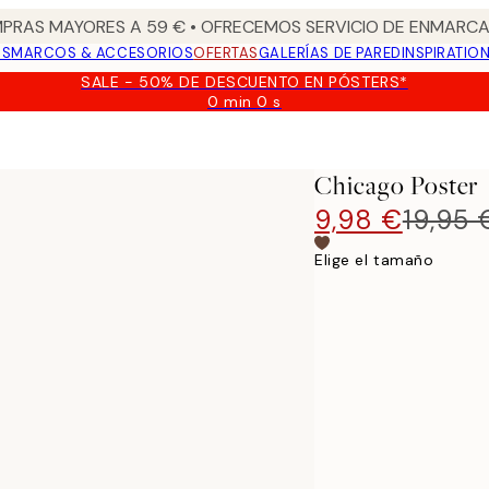
PRAS MAYORES A 59 € • OFRECEMOS SERVICIO DE ENMARCA
OS
MARCOS & ACCESORIOS
OFERTAS
GALERÍAS DE PARED
INSPIRATIO
SALE - 50% DE DESCUENTO EN PÓSTERS*
0 min
0 s
Válido
hasta:
2026-
08-
Chicago Poster
09
9,98 €
19,95 
Elige el tamaño