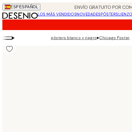
Skip
ENVÍO GRATUITO POR COM
ESP
ESPAÑOL
to
LOS MÁS VENDIDOS
NOVEDADES
PÓSTERS
LIENZ
main
content.
▸
▸
pósters blanco y negro
Chicago Poster