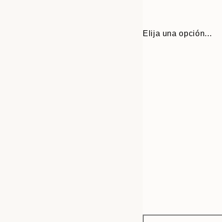
Elija una opción...
Frame
30x40 cm
options
50x70 cm