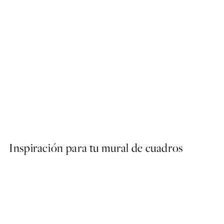
-70%
Lipstick and Leather Poster
Desde 5,98 €
19,95 €
Inspiración para tu mural de cuadros