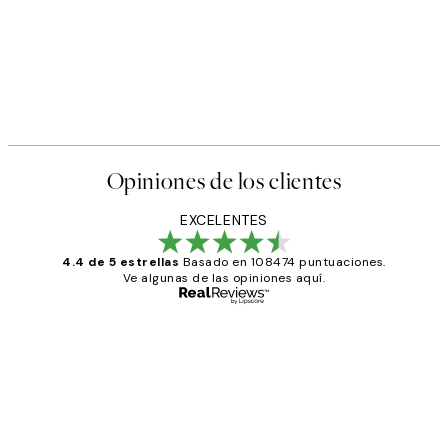
Opiniones de los clientes
EXCELENTES
4.4 de 5 estrellas
Basado en 108474 puntuaciones.
Ve algunas de las opiniones aquí.
Comprador verificado
Opiniones
de
He comprado más de una vez en
los
Desenio, ha ido siempre muy bien!
clientes