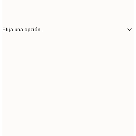
Elija una opción...
6,
21x30 cm
9,