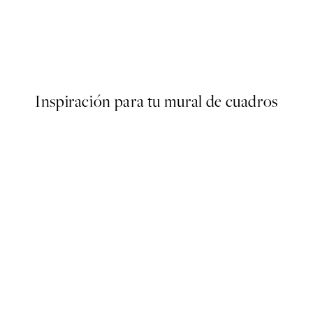
50%*
Cottongrass Poster
Desde 6,50 €
13 €
Inspiración para tu mural de cuadros