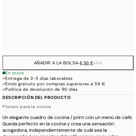
30x40 cm
19,
16,2
50x70 cm
32,
Frame
options
AÑADIR A LA BOLSA
-
6,50 €
13 €
En stock
Entrega de 3-5 días laborables
Envío gratuito por compras superiores a 59 €
Política de devolución de 90 días
DESCRIPCIÓN DEL PRODUCTO
Pósters para la cocina
Un elegante cuadro de cocina / print con un menú de café.
Queda perfecto en la cocina y crea una sensación
acogedora, independientemente de cuál sea la