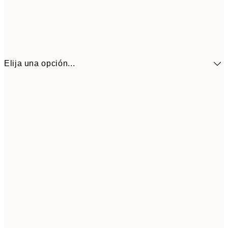
Elija una opción...
9,
50x70 cm
32,