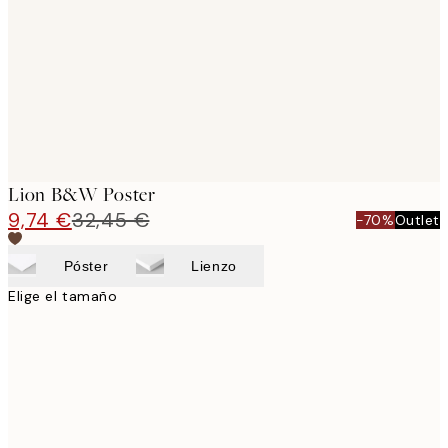
images
Lion B&W Poster
9,74 €
32,45 €
-70%
Outlet
Póster
Lienzo
Elige el tamaño