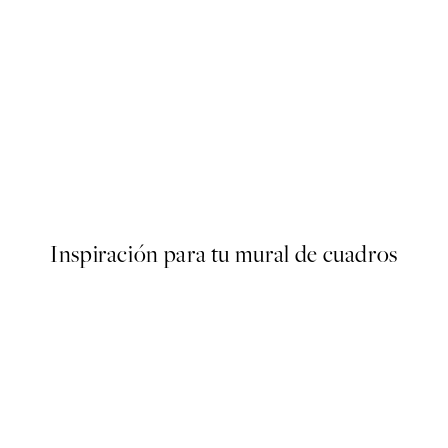
50%*
Hippo Sitting on the Toilet P
Desde 7,50 €
15 €
Inspiración para tu mural de cuadros