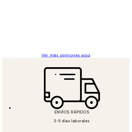
Opiniones
de
He comprado más de una vez en
los
Desenio, ha ido siempre muy bien!
clientes
9 jun
Concepció C
Ver más opiniones aquí
ENVÍOS RÁPIDOS
3-5 días laborales