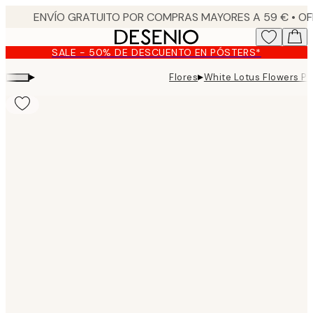
Skip
to
main
SALE - 50% DE DESCUENTO EN PÓSTERS*
content.
▸
▸
Flores
White Lotus Flowers Po
Product
images