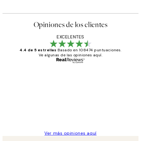
Opiniones de los clientes
EXCELENTES
4.4 de 5 estrellas
Basado en 108474 puntuaciones.
Ve algunas de las opiniones aquí.
Comprador verificado
Opiniones
de
He comprado más de una vez en
los
Desenio, ha ido siempre muy bien!
clientes
9 jun
Concepció C
Ver más opiniones aquí