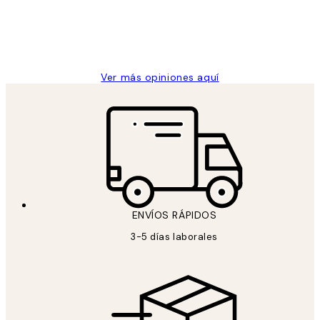
clientes
9 jun
Concepció C
Ver más opiniones aquí
ENVÍOS RÁPIDOS
3-5 días laborales