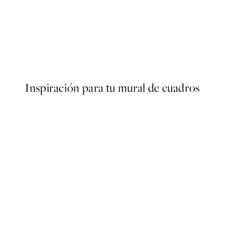
50%*
Aquarelle Flower Poster
Desde 3,98 €
7,95 €
Inspiración para tu mural de cuadros