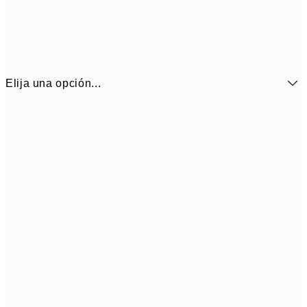
Elija una opción...
6,
21x30 cm