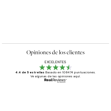
Opiniones de los clientes
EXCELENTES
4.4 de 5 estrellas
Basado en 108474 puntuaciones.
Ve algunas de las opiniones aquí.
Comprador verificado
Opiniones
de
He comprado más de una vez en
los
Desenio, ha ido siempre muy bien!