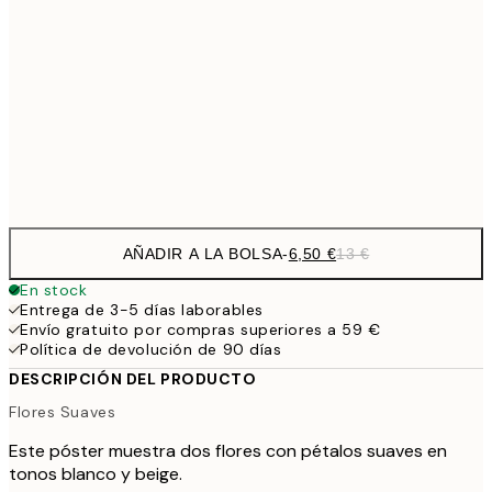
9,
30x40 cm
19,
16,2
50x70 cm
32,
Frame
options
AÑADIR A LA BOLSA
-
6,50 €
13 €
En stock
Entrega de 3-5 días laborables
Envío gratuito por compras superiores a 59 €
Política de devolución de 90 días
DESCRIPCIÓN DEL PRODUCTO
Flores Suaves
Este póster muestra dos flores con pétalos suaves en
tonos blanco y beige.