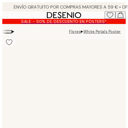
Skip
to
main
SALE - 50% DE DESCUENTO EN PÓSTERS*
content.
▸
▸
Flores
White Petals Poster
Product
images