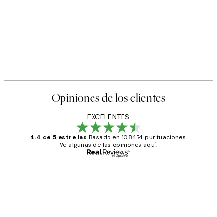
Opiniones de los clientes
EXCELENTES
4.4 de 5 estrellas
Basado en 108474 puntuaciones.
Ve algunas de las opiniones aquí.
Comprador verificado
Opiniones
de
He comprado más de una vez en
los
Desenio, ha ido siempre muy bien!