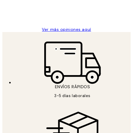
clientes
9 jun
Concepció C
Ver más opiniones aquí
ENVÍOS RÁPIDOS
3-5 días laborales