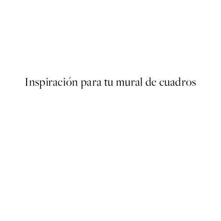
50%*
Pink Dream Poster
Desde 9,98 €
19,95 €
Inspiración para tu mural de cuadros