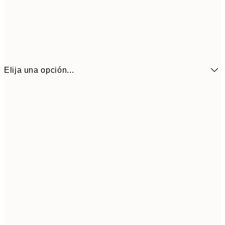
Elija una opción...
6,
21x30 cm