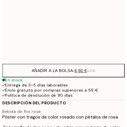
9,
30x40 cm
19,
16,2
50x70 cm
32,
Frame
options
AÑADIR A LA BOLSA
-
6,50 €
13 €
En stock
Entrega de 3-5 días laborables
Envío gratuito por compras superiores a 59 €
Política de devolución de 90 días
DESCRIPCIÓN DEL PRODUCTO
Bebida de flor rosa
Póster con tragos de color rosado con pétalos de rosa