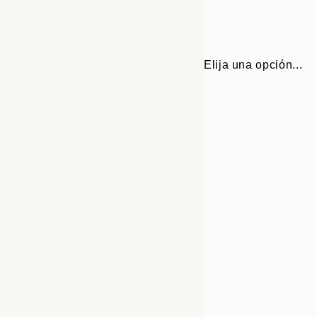
Elija una opción...
Frame
21x30 cm
options
30x40 cm