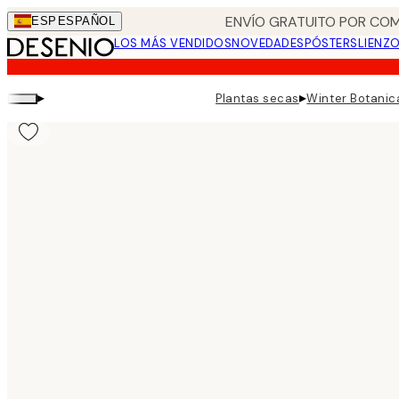
Skip
ENVÍO GRATUITO POR COM
ESP
ESPAÑOL
to
LOS MÁS VENDIDOS
NOVEDADES
PÓSTERS
LIENZ
main
content.
▸
▸
Plantas secas
Winter Botanic