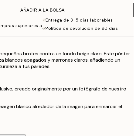
19,95 €
AÑADIR A LA BOLSA
16,23 €
32,45 €
Entrega de 3-5 días laborables
ompras superiores a
Política de devolución de 90 días
pequeños brotes contra un fondo beige claro. Este póster
liza blancos apagados y marrones claros, añadiendo un
uraleza a tus paredes.
lusivo, creado originalmente por un fotógrafo de nuestro
margen blanco alrededor de la imagen para enmarcar el