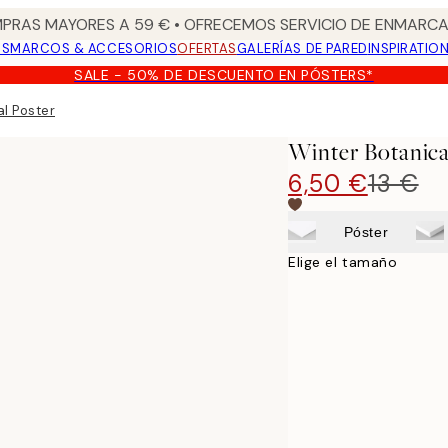
PRAS MAYORES A 59 € • OFRECEMOS SERVICIO DE ENMARCA
OS
MARCOS & ACCESORIOS
OFERTAS
GALERÍAS DE PARED
INSPIRATIO
SALE - 50% DE DESCUENTO EN PÓSTERS*
al Poster
Winter Botanica
6,50 €
13 €
Póster
Elige el tamaño