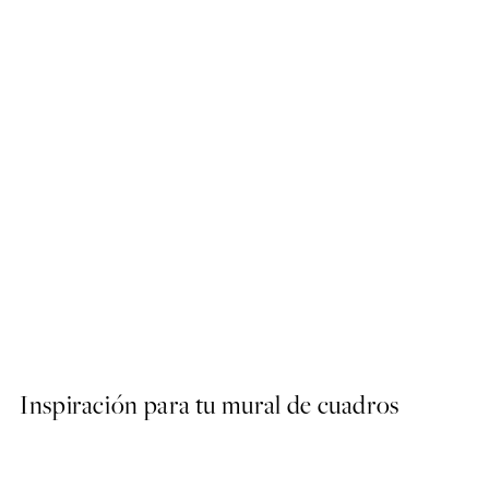
50%*
Traces of Light No1 Poster
Desde 7,50 €
15 €
Inspiración para tu mural de cuadros