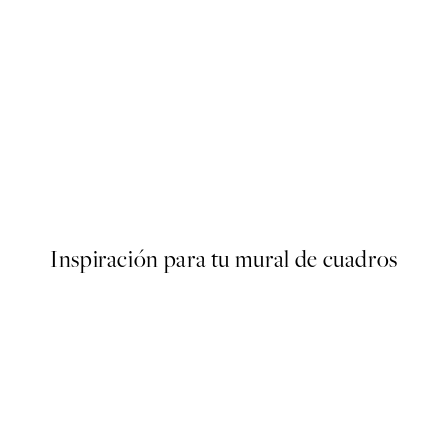
50%*
No2 Poster
Dried Grass on Field No4 Pos
Desde 6,50 €
13 €
Inspiración para tu mural de cuadros