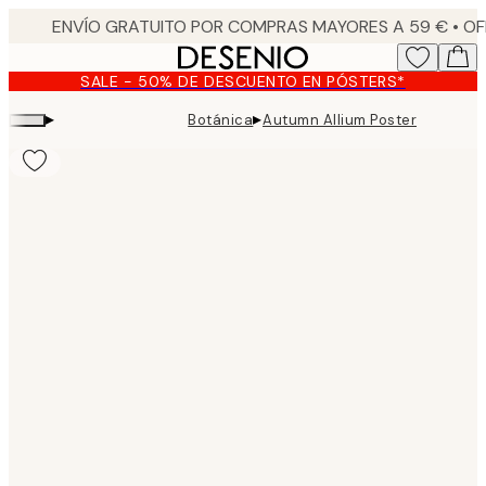
Skip
to
main
SALE - 50% DE DESCUENTO EN PÓSTERS*
content.
▸
▸
Botánica
Autumn Allium Poster
Product
images