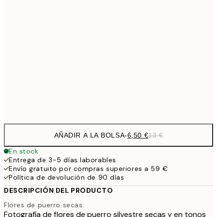
9,
30x40 cm
19,
16,2
50x70 cm
32,
24,5
70x100 cm
Frame
options
AÑADIR A LA BOLSA
-
6,50 €
13 €
En stock
Entrega de 3-5 días laborables
Envío gratuito por compras superiores a 59 €
Política de devolución de 90 días
DESCRIPCIÓN DEL PRODUCTO
Flores de puerro secas
Fotografía de flores de puerro silvestre secas y en tonos