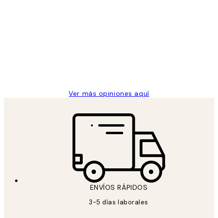
Opiniones
de
He comprado más de una vez en
los
Desenio, ha ido siempre muy bien!
clientes
9 jun
Concepció C
Ver más opiniones aquí
ENVÍOS RÁPIDOS
3-5 días laborales