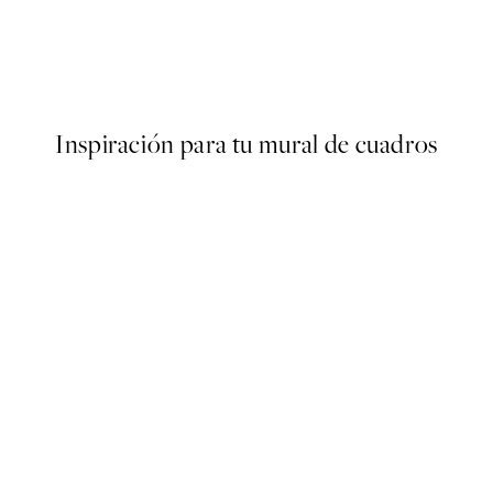
50%*
BABAR
Babar - Meet Babar and His f
Desde 6,50 €
13 €
Inspiración para tu mural de cuadros