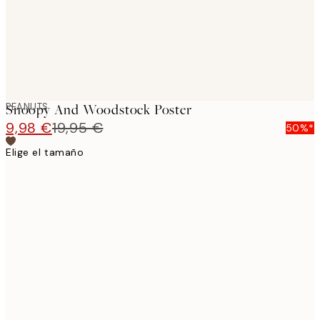
PEANUTS
Snoopy And Woodstock Poster
9,98 €
19,95 €
50%*
Elige el tamaño