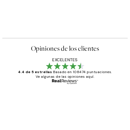
Opiniones de los clientes
EXCELENTES
4.4 de 5 estrellas
Basado en 108474 puntuaciones.
Ve algunas de las opiniones aquí.
Comprador verificado
Opiniones
de
He comprado más de una vez en
los
Desenio, ha ido siempre muy bien!
clientes
9 jun