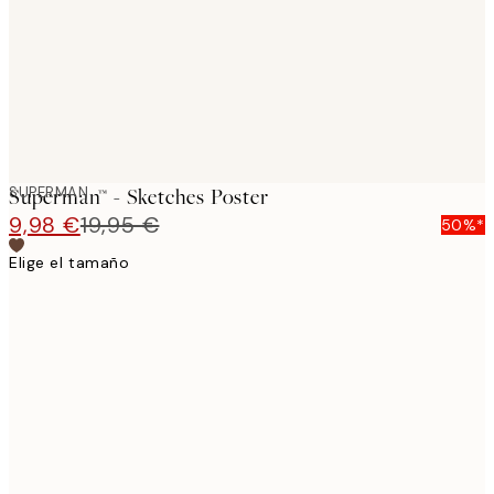
images
SUPERMAN
Superman™ - Sketches Poster
9,98 €
19,95 €
50%*
Elige el tamaño