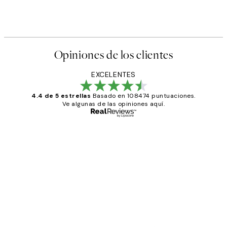
Opiniones de los clientes
EXCELENTES
4.4 de 5 estrellas
Basado en 108474 puntuaciones.
Ve algunas de las opiniones aquí.
Comprador verificado
Opiniones
de
He comprado más de una vez en
los
Desenio, ha ido siempre muy bien!
clientes
9 jun
Concepció C