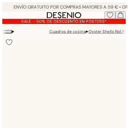
Skip
to
main
SALE - 50% DE DESCUENTO EN PÓSTERS*
content.
▸
▸
Cuadros de cocina
Oyster Shells No1 Po
Product
images