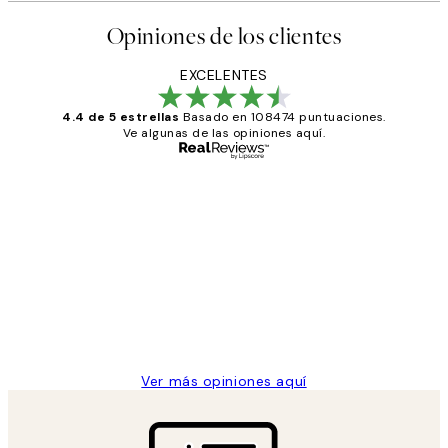
Opiniones de los clientes
EXCELENTES
4.4 de 5 estrellas
Basado en 108474 puntuaciones.
Ve algunas de las opiniones aquí.
Comprador verificado
Opiniones
de
He comprado más de una vez en
los
Desenio, ha ido siempre muy bien!
clientes
9 jun
Concepció C
Ver más opiniones aquí