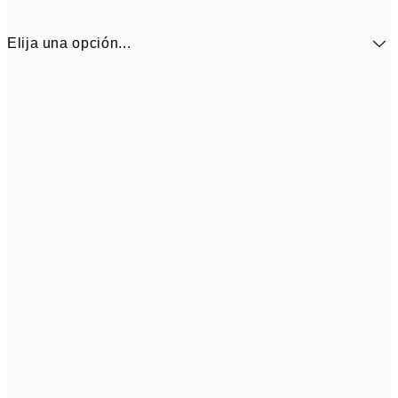
Elija una opción...
9,
30x40 cm
19,
Frame