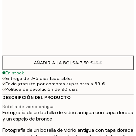
30x40 cm
21,
1
50x70 cm
Frame
options
AÑADIR A LA BOLSA
-
7,50 €
15 €
En stock
Entrega de 3-5 días laborables
Envío gratuito por compras superiores a 59 €
Política de devolución de 90 días
DESCRIPCIÓN DEL PRODUCTO
Botella de vidrio antigua
Fotografía de un botella de vidrio antigua con tapa dorada
y un espejo de bronce
Fotografía de un botella de vidrio antigua con tapa dorada