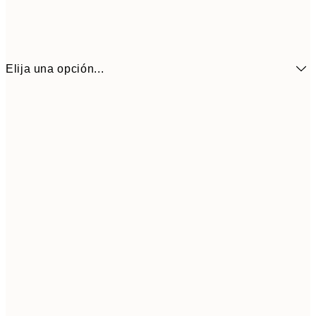
Elija una opción...
7,
21x30 cm
10,9