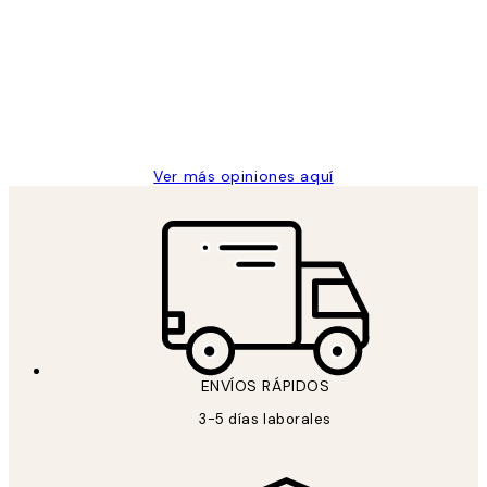
de
He comprado más de una vez en
los
Desenio, ha ido siempre muy bien!
clientes
9 jun
Concepció C
Ver más opiniones aquí
ENVÍOS RÁPIDOS
3-5 días laborales