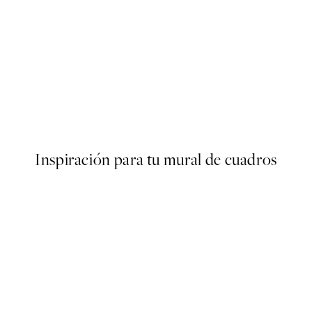
50%*
Soft Hands Poster
Desde 10,98 €
21,95 €
Inspiración para tu mural de cuadros