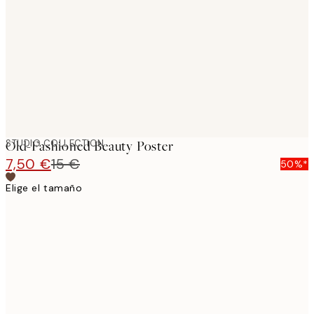
images
STUDIO COLLECTION
Old-Fashioned Beauty Poster
7,50 €
15 €
50%*
Elige el tamaño