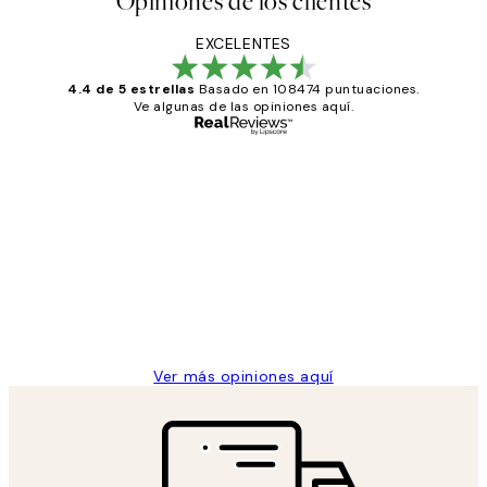
Opiniones de los clientes
EXCELENTES
4.4 de 5 estrellas
Basado en 108474 puntuaciones.
Ve algunas de las opiniones aquí.
Comprador verificado
Opiniones
de
He comprado más de una vez en
los
Desenio, ha ido siempre muy bien!
clientes
9 jun
Concepció C
Ver más opiniones aquí