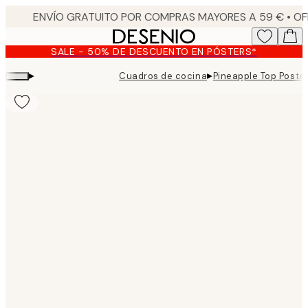
Skip
to
main
SALE - 50% DE DESCUENTO EN PÓSTERS*
content.
▸
▸
Cuadros de cocina
Pineapple Top Poste
Product
images