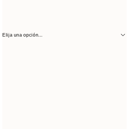
Elija una opción...
6,
21x30 cm