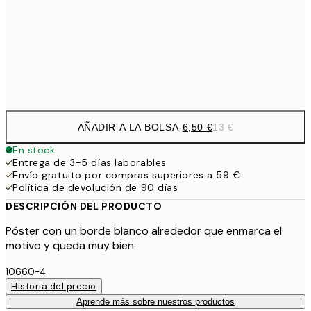
9,
30x40 cm
19,
Frame
options
AÑADIR A LA BOLSA
-
6,50 €
13 €
En stock
Entrega de 3-5 días laborables
Envío gratuito por compras superiores a 59 €
Política de devolución de 90 días
DESCRIPCIÓN DEL PRODUCTO
Póster con un borde blanco alrededor que enmarca el
motivo y queda muy bien.
10660-4
Historia del precio
Aprende más sobre nuestros productos