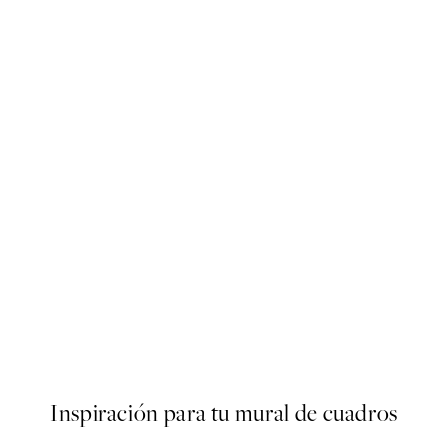
50%*
Nice Butt Poster
Desde 6,50 €
13 €
Inspiración para tu mural de cuadros