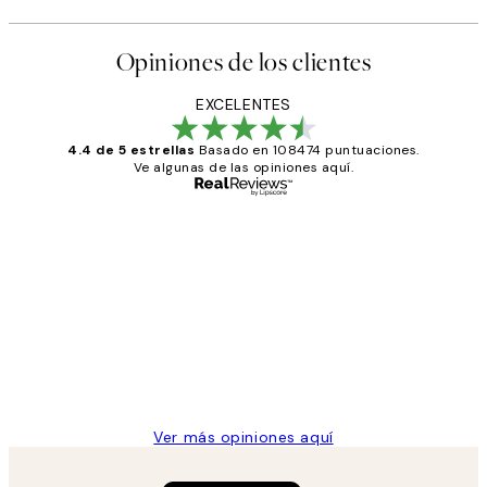
Opiniones de los clientes
EXCELENTES
4.4 de 5 estrellas
Basado en 108474 puntuaciones.
Ve algunas de las opiniones aquí.
Comprador verificado
Opiniones
de
He comprado más de una vez en
los
Desenio, ha ido siempre muy bien!
clientes
9 jun
Concepció C
Ver más opiniones aquí