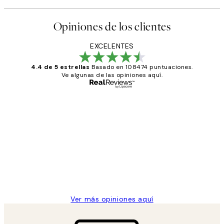
Opiniones de los clientes
EXCELENTES
4.4 de 5 estrellas
Basado en 108474 puntuaciones.
Ve algunas de las opiniones aquí.
Comprador verificado
Opiniones
de
He comprado más de una vez en
los
Desenio, ha ido siempre muy bien!
clientes
9 jun
Concepció C
Ver más opiniones aquí