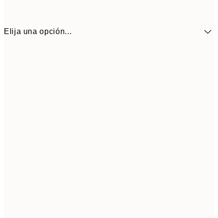
Elija una opción...
9,
30x40 cm
19,