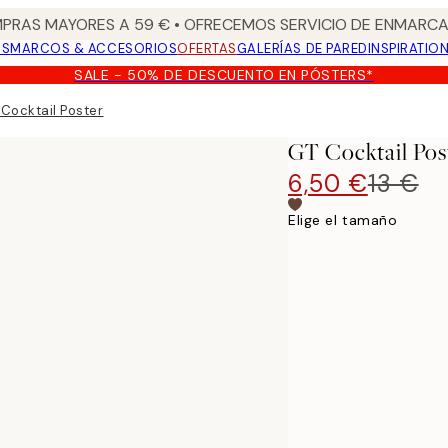
PRAS MAYORES A 59 € • OFRECEMOS SERVICIO DE ENMARCA
OS
MARCOS & ACCESORIOS
OFERTAS
GALERÍAS DE PARED
INSPIRATIO
SALE - 50% DE DESCUENTO EN PÓSTERS*
Cocktail Poster
GT Cocktail Pos
6,50 €
13 €
Elige el tamaño