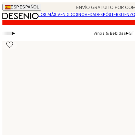
Skip
ENVÍO GRATUITO POR COM
ESP
ESPAÑOL
to
LOS MÁS VENDIDOS
NOVEDADES
PÓSTERS
LIENZ
main
content.
▸
▸
Vinos & Bebidas
GT 