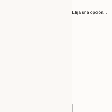
Elija una opción...
Frame
21x30 cm
options
30x40 cm