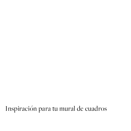
50%*
Ogino Issui - Ōyō Manga, T
Desde 9,98 €
19,95 €
Inspiración para tu mural de cuadros