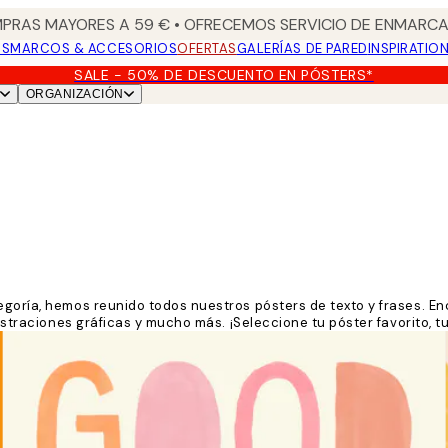
PRAS MAYORES A 59 € • OFRECEMOS SERVICIO DE ENMARCA
OS
MARCOS & ACCESORIOS
OFERTAS
GALERÍAS DE PARED
INSPIRATIO
SALE - 50% DE DESCUENTO EN PÓSTERS*
ORGANIZACIÓN
egoría, hemos reunido todos nuestros pósters de texto y frases. En
ustraciones gráficas y mucho más. ¡Seleccione tu póster favorito, tu