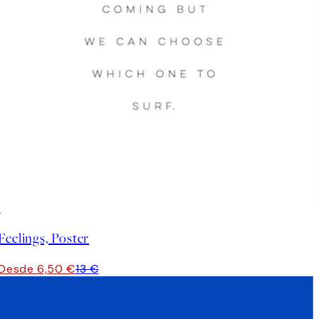
50%*
Feelings, Poster
Desde 6,50 €
13 €