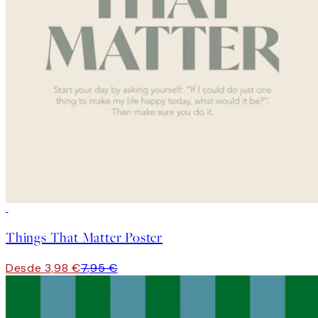
50%*
Things That Matter Poster
Desde 3,98 €
7,95 €