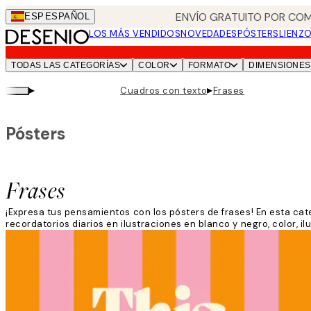
Skip
ENVÍO GRATUITO POR COM
ESP
ESPAÑOL
to
LOS MÁS VENDIDOS
NOVEDADES
PÓSTERS
LIENZ
main
content.
TODAS LAS CATEGORÍAS
COLOR
FORMATO
DIMENSIONES
▸
▸
Cuadros con texto
Frases
Pósters
Frases
¡Expresa tus pensamientos con los pósters de frases! En esta cat
recordatorios diarios en ilustraciones en blanco y negro, color, il