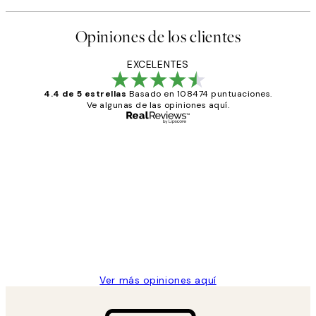
Opiniones de los clientes
EXCELENTES
4.4 de 5 estrellas
Basado en 108474 puntuaciones.
Ve algunas de las opiniones aquí.
Comprador verificado
Opiniones
de
He comprado más de una vez en
los
Desenio, ha ido siempre muy bien!
clientes
9 jun
Concepció C
Ver más opiniones aquí