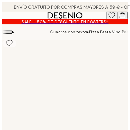
Skip
to
main
SALE - 50% DE DESCUENTO EN PÓSTERS*
content.
▸
▸
Cuadros con texto
Pizza Pasta Vino Pos
Product
images